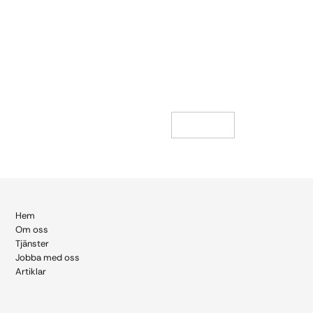
← Föregående case
Nästa case
→
Hem
Om
oss
Tjänster
Jobba med oss
Artiklar