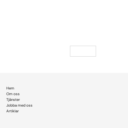
← Föregående case
Nästa case
→
Hem
Om
oss
Tjänster
Jobba med oss
Artiklar