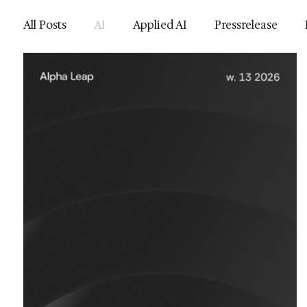
All Posts
AI
Applied AI
Pressrelease