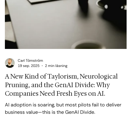
Carl Törnström
19 sep. 2025
2 min läsning
A New Kind of Taylorism, Neurological
Pruning, and the GenAI Divide: Why
Companies Need Fresh Eyes on AI.
AI adoption is soaring, but most pilots fail to deliver
business value—this is the GenAI Divide.